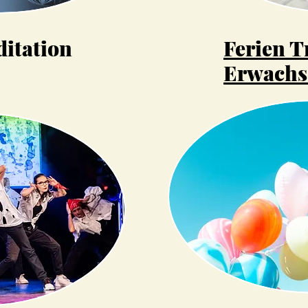
itation
Ferien T
Erwachs