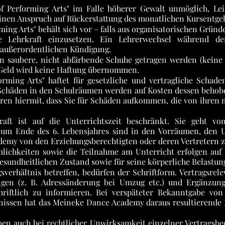
f Performing Arts" im Falle höherer Gewalt unmöglich, Lei
inen Anspruch auf Rückerstattung des monatlichen Kursentgel
ng Arts" behält sich vor – falls aus organisatorischen Gründe
Lehrkraft einzusetzen. Ein Lehrerwechsel während der V
r außerordentlichen Kündigung.
 saubere, nicht abfärbende Schuhe getragen werden (keine 
 Geld wird keine Haftung übernommen.
ming Arts" haftet für gesetzliche und vertragliche Schade
. Schäden in den Schulräumen werden auf Kosten dessen behobe
ären hiermit, dass Sie für Schäden aufkommen, die von ihren
kraft ist auf die Unterrichtszeit beschränkt. Sie geht 
s zum Ende des 6. Lebensjahres sind in den Vorräumen, den
my von den Erziehungsberechtigten oder deren Vertretern zu
lichkeiten sowie die Teilnahme am Unterricht erfolgen auf 
gesundheitlichen Zustand sowie für seine körperliche Belastung
gsverhältnis betreffen, bedürfen der Schriftform. Vertragsre
gen (z. B. Adressänderung bei Umzug etc.) und Ergänzun
riftlich zu informieren. Bei verspäteter Bekanntgabe vo
tnissen hat das Meineke Dance Academy daraus resultierende 
ben auch bei rechtlicher Unwirksamkeit einzelner Vertragsbe