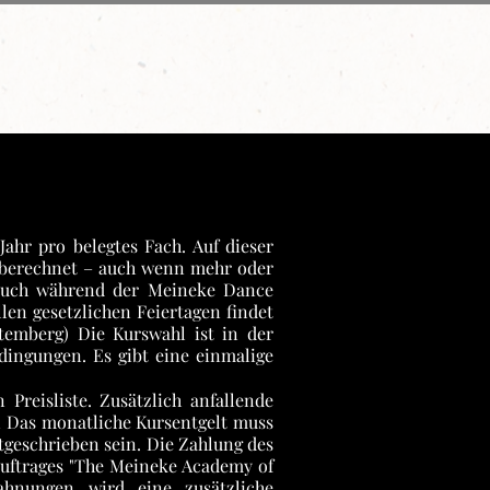
a Kurse
Anmeldung/Preise
Mehr
ahr pro belegtes Fach. Auf dieser
n berechnet – auch wenn mehr oder
– auch während der Meineke Dance
en gesetzlichen Feiertagen findet
ttemberg) Die Kurswahl ist in der
dingungen. Es gibt eine einmalige
 Preisliste. Zusätzlich anfallende
n Das monatliche Kursentgelt muss
tgeschrieben sein. Die Zahlung des
rauftrages "The Meineke Academy of
Mahnungen wird eine zusätzliche