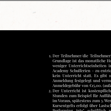
Home
Über uns
Kurse für Kinde
Der Teilnehmer/die Teilnehmeri
Grundlage ist das monatliche H
weniger Unterrichtseinheiten 
Academy Schulferien – zu entric
kein Unterricht statt. Es gibt
Anmeldung festgelegt und verme
Anmeldegebühr von €15,00. (auße
Der Unterricht ist kostenpflich
Stunden zum Beispiel für Auffü
im Voraus, spätestens zum 3. We
Kursentgelts erfolgt über Lasts
Performing Arts" schriftlich