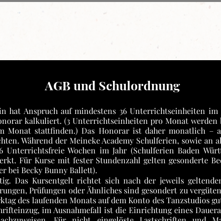
r
Kurse für Teenies & Erwachsene
Yog
AGB und Schulordnung
n hat Anspruch auf mindestens 36 Unterrichtseinheiten im J
onorar kalkuliert. (3 Unterrichtseinheiten pro Monat werde
im Monat stattfinden.) Das Honorar ist daher monatlich 
hten. Während der Meineke Academy Schulferien, sowie an all
 16 Unterrichtsfreie Wochen im Jahr (Schulferien Baden Wür
rkt. Für Kurse mit fester Stundenzahl gelten gesonderte Be
r bei Becky Bunny Ballett).
tig. Das Kursentgelt richtet sich nach der jeweils geltenden
hrungen, Prüfungen oder Ähnliches sind gesondert zu vergüte
rktag des laufenden Monats auf dem Konto des Tanzstudios gu
chrifteinzug, im Ausnahmefall ist die Einrichtung eines Daue
 nachzuweisen. Für nicht eingelöste Lastschriften und 