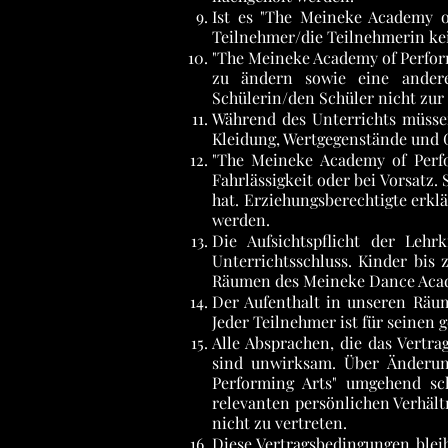
Ist es "The Meineke Academy o
Teilnehmer/die Teilnehmerin ke
"The Meineke Academy of Performi
zu ändern sowie eine andere 
Schülerin/den Schüler nicht zu
Während des Unterrichts müssen
Kleidung, Wertgegenstände und
"The Meineke Academy of Perfor
Fahrlässigkeit oder bei Vorsatz
hat. Erziehungsberechtigte erkl
werden.
Die Aufsichtspflicht der Lehr
Unterrichtsschluss. Kinder bi
Räumen des Meineke Dance Acade
Der Aufenthalt in unseren Räum
Jeder Teilnehmer ist für seinen 
Alle Absprachen, die das Vertra
sind unwirksam. Über Änderun
Performing Arts" umgehend sch
relevanten persönlichen Verhäl
nicht zu vertreten.
Diese Vertragsbedingungen blei