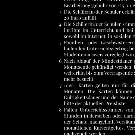
Bearbeitungsgebühr von € 5,00 
Die Schülerin/der Schüler erklä
20 Euro anfällt
Die Schülerin/der Schüler stimm
ihr/ihm im Unterricht und bei
sowohl im Internet, in sozialen
Familien- oder Geschwisterer
laufenden Unterrichtsvertrag be
Studentenausweis vorgelegt wird
Nach Ablauf der Mindestdauer g
Monatsende gekündigt werden. Be
weiterhin bis zum Vertragsende 
mehr besucht.
10er- Karten gelten nur für d
Monaten. Die Karten können 
Gültigkeitsdauer und der Name d
bitte der aktuellen Preisliste.
Fallen Unterrichtsstunden von
Stunden in derselben oder darau
der Schule nachgeholt. Versäum
monatlichen Kursentgeltes. Ve
nachgeholt werden.