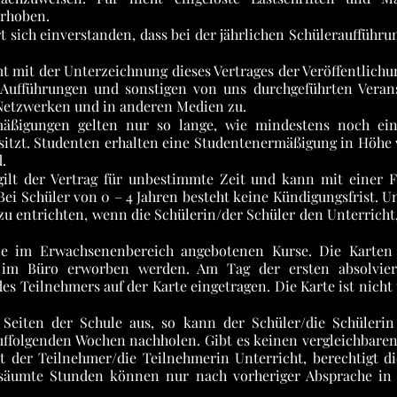
erhoben.
rt sich einverstanden, dass bei der jährlichen Schülerauffüh
t mit der Unterzeichnung dieses Vertrages der Veröffentlichu
 Aufführungen und sonstigen von uns durchgeführten Vera
 Netzwerken und in anderen Medien zu.
mäßigungen gelten nur so lange, wie mindestens noch ein
sitzt. Studenten erhalten eine Studentenermäßigung in Höhe v
.
ilt der Vertrag für unbestimmte Zeit und kann mit einer F
i Schüler von 0 – 4 Jahren besteht keine Kündigungsfrist. U
zu entrichten, wenn die Schülerin/der Schüler den Unterricht
ie im Erwachsenenbereich angebotenen Kurse. Die Karten 
im Büro erworben werden. Am Tag der ersten absolviert
es Teilnehmers auf der Karte eingetragen. Die Karte ist nicht
 Seiten der Schule aus, so kann der Schüler/die Schülerin
ffolgenden Wochen nachholen. Gibt es keinen vergleichbaren 
t der Teilnehmer/die Teilnehmerin Unterricht, berechtigt d
rsäumte Stunden können nur nach vorheriger Absprache in