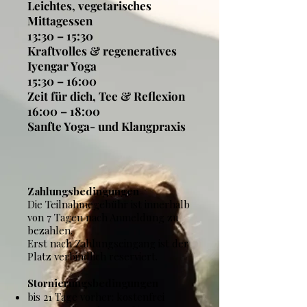
Leichtes, vegetarisches
Mittagessen
13:30 – 15:30
Kraftvolles & regeneratives
Iyengar Yoga
15:30 – 16:00
Zeit für dich, Tee & Reflexion
16:00 – 18:00
Sanfte Yoga- und Klangpraxis
Zahlungsbedingungen
Die Teilnahmegebühr ist innerhalb
von 7 Tagen nach Anmeldung zu
bezahlen.
Erst nach Zahlungseingang ist der
Platz verbindlich reserviert.
Stornierungsbedingungen
bis 21 Tage vorher: kostenfrei