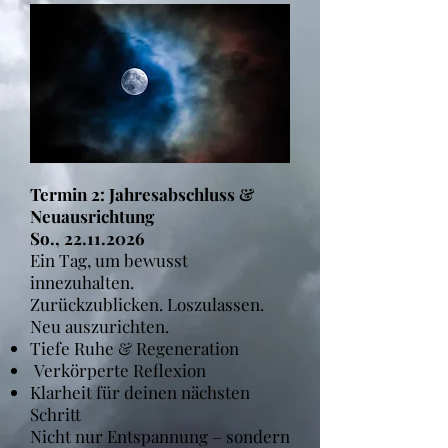
Termin 2: Jahresabschluss &
Neuausrichtung
So.,
22.11.2026
Ein Tag, um bewusst
innezuhalten.
Zurückzublicken. Loszulassen.
Neu auszurichten.
Tiefe Ruhe & Regeneration
Verkörperte Reflexion
Klarheit für deinen nächsten
Schritt
Nicht nur Entspannung – sondern