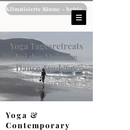
Klimatisierte Räume – betrieben mit unserem 
Yoga Tagesretreats
bei der Meineke
Dance Academy
Ein Tag nur für dich – zum
Auftanken, Spüren und Neu-
Ausrichten
Yoga &
Contemporary