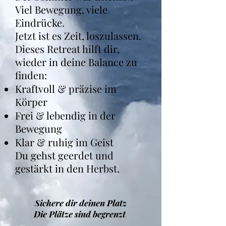
Viel Bewegung, viele
Eindrücke.
Jetzt ist es Zeit, loszulassen.
Dieses Retreat hilft dir,
wieder in deine Balance zu
finden:
Kraftvoll & präzise im
Körper
Frei & lebendig in der
Bewegung
Klar & ruhig im Geist
Du gehst geerdet und
gestärkt in den Herbst.
Sichere dir deinen Platz
Die Plätze sind begrenzt