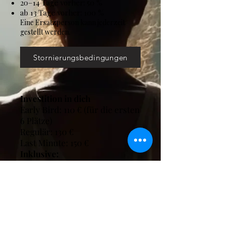
20–14 Tage vorher: 50 %
ab 13 Tage vorher: 100 %
Eine Ersatzperson kann jederzeit
gestellt werden.
Stornierungsbedingungen
Investition in dich
Early Bird: 110 € (für die ersten
6 Plätze)
Regulär: 130 €
Last Minute: 150 €
Inklusive:
• 6 Stunden Praxis (Yoga &
Tanz)
• Meditation, Atemübungen &
Entspannung
• Vegetarisches Essen, Tee,
Wasser & Snacks