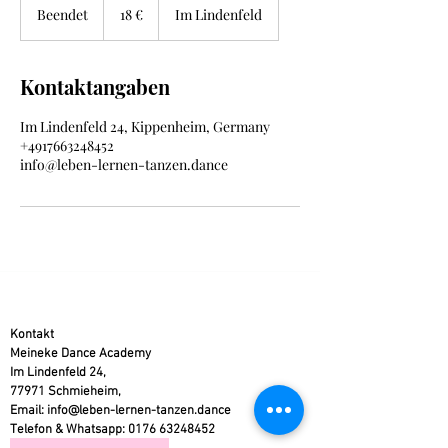
Euro
Beendet
B
18 €
Im Lindenfeld
e
e
n
Kontaktangaben
d
e
Im Lindenfeld 24, Kippenheim, Germany
t
+4917663248452
info@leben-lernen-tanzen.dance
Kontakt
Meineke Dance Academy
Im Lindenfeld 24,
77971 Schmieheim,
Email:
info@leben-lernen-tanzen.dance
Telefon & Whatsapp:
0176 63248452